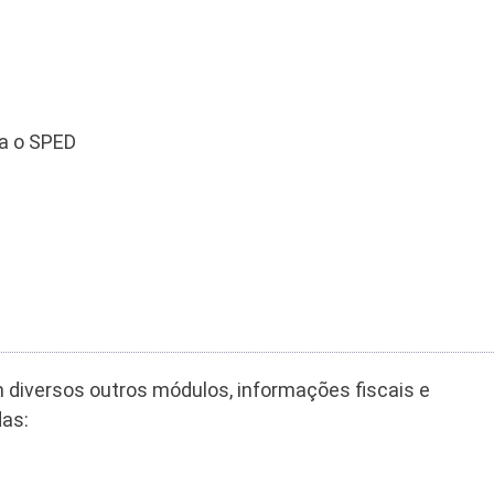
ra o SPED
m diversos outros módulos, informações fiscais e
das: