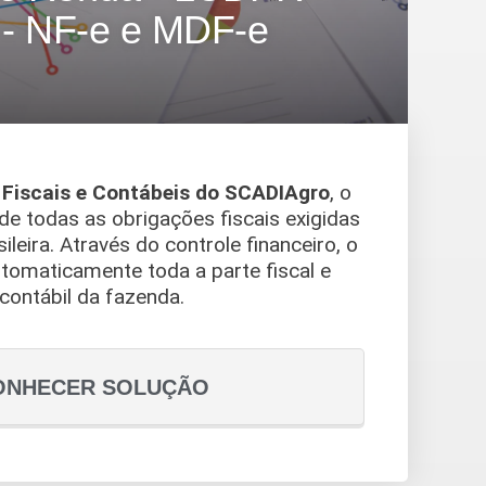
- NF-e e MDF-e
s
Fiscais e Contábeis do SCADIAgro
, o
de todas as obrigações fiscais exigidas
sileira. Através do controle financeiro, o
tomaticamente toda a parte fiscal e
contábil da fazenda.
ONHECER SOLUÇÃO