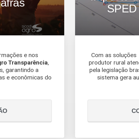
afras
SPED 
ormações e nos
Com as soluçõe
ro Transparência
,
produtor rural aten
, garantindo a
pela legislação bra
ras e econômicas do
sistema gera au
ÃO
C