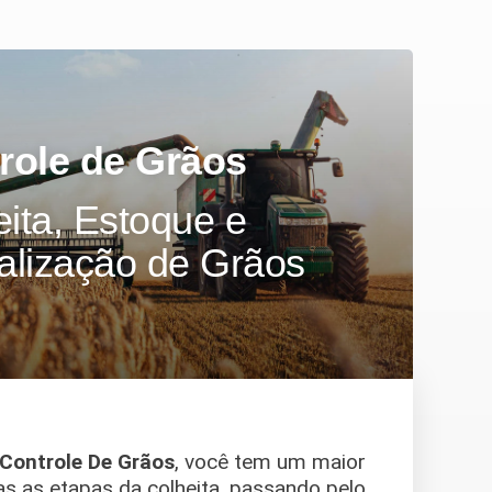
role de Grãos
ita, Estoque e
alização de Grãos
Controle De Grãos
, você tem um maior
as as etapas da colheita, passando pelo