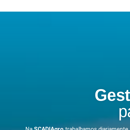
Gest
p
Na
SCADIAgro
trabalhamos diariamente 