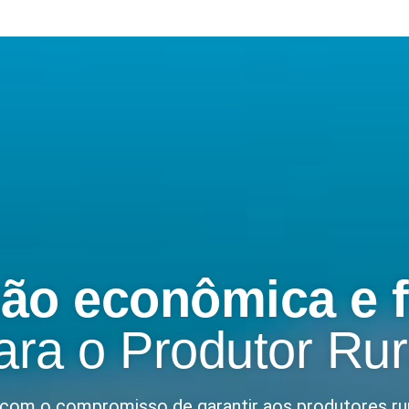
ão econômica e f
ara o Produtor Rur
com o compromisso de garantir aos produtores ru