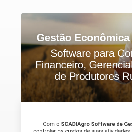
Gestão Econômica 
Software para Co
Financeiro, Gerencial
de Produtores R
Com o
SCADIAgro Software de Ge
controlar os custos de suas atividades