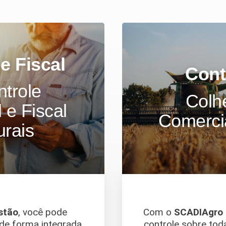
e Fiscal
Cont
ntrole
Colhe
 e Fiscal
Comerci
urais
stão
, você pode
Com o
SCADIAgro 
 de forma integrada,
controle sobre tod