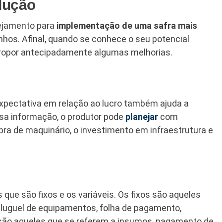
dução
nejamento para
implementação de uma safra mais
os. Afinal, quando se conhece o seu potencial
e propor antecipadamente algumas melhorias.
xpectativa em relação ao lucro também ajuda a
sa informação, o produtor pode
planejar
com
a de maquinário, o investimento em infraestrutura e
 que são fixos e os variáveis. Os fixos são aqueles
aluguel de equipamentos, folha de pagamento,
is são aqueles que se referem a insumos, pagamento de