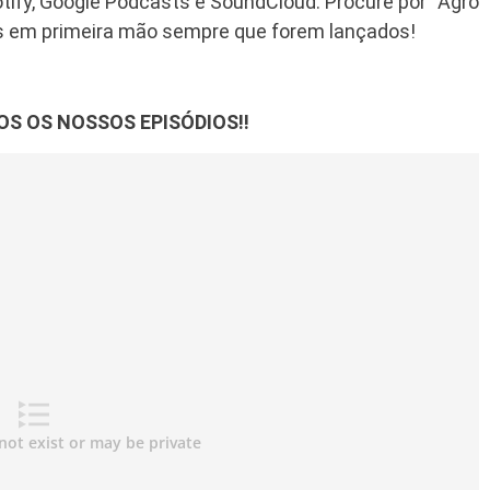
tify, Google Podcasts e SoundCloud. Procure por “Agro
s em primeira mão sempre que forem lançados!
OS OS NOSSOS EPISÓDIOS!!