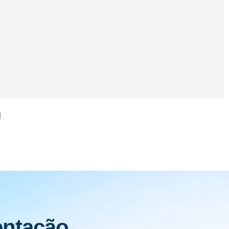
l
entação