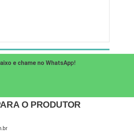
baixo e chame no WhatsAp
p!
PARA O PRODUTOR
.br